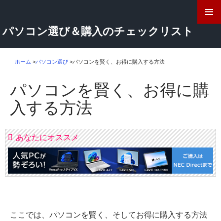
検
索
コ
パソコン選び＆購入のチェックリスト
ン
テ
ン
ツ
ホーム
>
パソコン選び
>
パソコンを賢く、お得に購入する方法
へ
ス
パソコンを賢く、お得に購
キ
ッ
入する方法
プ
あなたにオススメ
ここでは、パソコンを賢く、そしてお得に購入する方法