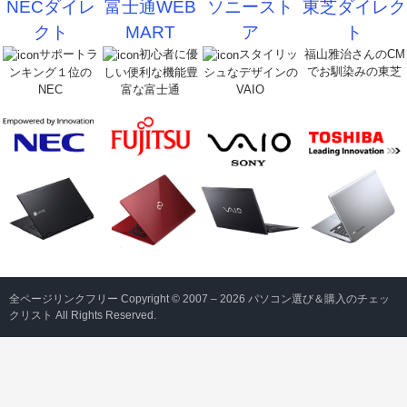
NECダイレ
富士通WEB
ソニースト
東芝ダイレク
クト
MART
ア
ト
サポートラ
初心者に優
スタイリッ
福山雅治さんのCM
でお馴染みの東芝
ンキング１位の
しい便利な機能豊
シュなデザインの
NEC
富な富士通
VAIO
全ページリンクフリー Copyright © 2007 – 2026 パソコン選び＆購入のチェッ
クリスト All Rights Reserved.