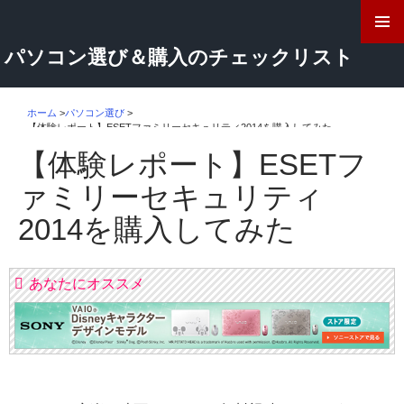
検
索
コ
パソコン選び＆購入のチェックリスト
ン
テ
ン
ツ
ホーム
>
パソコン選び
>
【体験レポート】ESETファミリーセキュリティ2014を購入してみた
へ
ス
【体験レポート】ESETフ
キ
ッ
ァミリーセキュリティ
プ
2014を購入してみた
あなたにオススメ