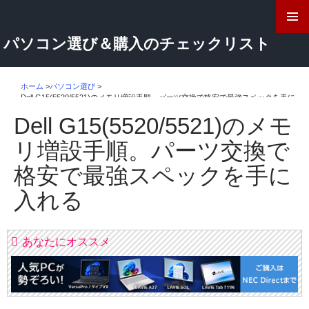
検
索
コ
パソコン選び＆購入のチェックリスト
ン
テ
ン
ツ
ホーム
>
パソコン選び
>
Dell G15(5520/5521)のメモリ増設手順。パーツ交換で格安で最強スペックを手に
へ
入れる
ス
Dell G15(5520/5521)のメモ
キ
ッ
リ増設手順。パーツ交換で
プ
格安で最強スペックを手に
入れる
あなたにオススメ