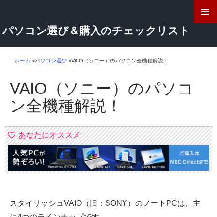
検
索
コ
パソコン選び＆購入のチェックリスト
ン
テ
ン
ツ
ホーム
>
パソコン選び
>
VAIO（ソニー）のパソコン全機種解説！
へ
ス
VAIO（ソニー）のパソコ
キ
ッ
ン全機種解説！
プ
あなたにオススメ
スタイリッシュVAIO（旧：SONY）のノートPCは、主
に4つのラインナップです。